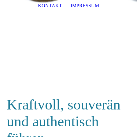
KONTAKT
IMPRESSUM
Katja Wollny -
Coachinglösung
Führungskräfte Coaching und
Teamentwicklung im Rhein-Main-
Gebiet & Online
Kraftvoll, souverän
und authentisch