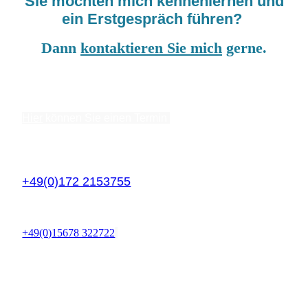
Sie möchten mich kennenlernen und
ein Erstgespräch führen?
Dann
kontaktieren Sie mich
gerne.
Kontaktformular
Hier
können Sie einen Termin
für ein Erstgespräch mit
mir vereinbaren.
Mobil:
+49(0)172 2153755
WhatsApp:
+49(0)15678 322722
E-Mail:
info@coachingloesung.de