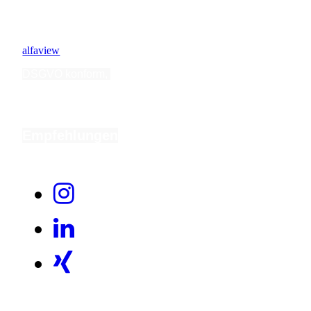
Nutzen Sie für Videokonferenzen:
alfaview
DSGVO konform,
ohne Registrierung,
intuitive
Anwendung
Empfehlungen
Hier können Sie mich weiterempfehlen.