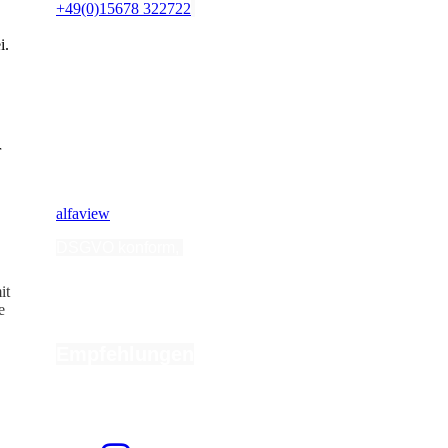
+49(0)15678 322722
E-Mail:
i.
info@coachingloesung.de
r
Nutzen Sie für
Videokonferenzen:
alfaview
DSGVO konform,
ohne
Registrierung,
intuitive
Anwendung
it
e
Empfehlungen
Hier können Sie mich
weiterempfehlen.