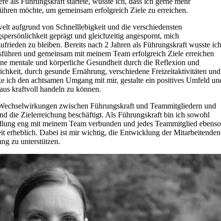
re als Führungskraft startete, wusste ich, dass ich gerne mehr
hren möchte, um gemeinsam erfolgreich Ziele zu erreichen.
elt aufgrund von Schnelllebigkeit und die verschiedensten
persönlichkeit geprägt und gleichzeitig angespornt, mich
frieden zu bleiben. Bereits nach 2 Jahren als Führungskraft wusste ich
führen und gemeinsam mit meinem Team erfolgreich Ziele erreichen
ne mentale und körperliche Gesundheit durch die Reflexion und
chkeit, durch gesunde Ernährung, verschiedene Freizeitaktivitäten und
ke ich den achtsamen Umgang mit mir, gestalte ein positives Umfeld un
aus kraftvoll handeln zu können.
 Wechselwirkungen zwischen Führungskraft und Teammitgliedern und
 die Zielerreichung beschäftigt. Als Führungskraft bin ich sowohl
dlung eng mit meinem Team verbunden und jedes Teammitglied ebenso
t erheblich. Dabei ist mir wichtig, die Entwicklung der Mitarbeitenden
ung zu unterstützen.