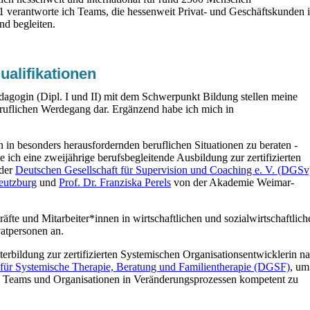
1 verantworte ich Teams, die hessenweit Privat- und Geschäftskunden 
nd begleiten.
alifikationen
dagogin (Dipl. I und II) mit dem Schwerpunkt Bildung stellen meine
eruflichen Werdegang dar. Ergänzend habe ich mich in
n besonders herausfordernden beruflichen Situationen zu beraten -
e ich eine zweijährige berufsbegleitende Ausbildung zur zertifizierten
 der
Deutschen Gesellschaft für Supervision und Coaching e. V. (DGSv
eutzburg
und
Prof. Dr. Franziska Perels
von der Akademie Weimar-
äfte und Mitarbeiter*innen in wirtschaftlichen und sozialwirtschaftlich
atpersonen an.
terbildung zur zertifizierten Systemischen Organisationsentwicklerin n
 für Systemische Therapie, Beratung und Familientherapie (DGSF)
, um
) Teams und Organisationen in Veränderungsprozessen kompetent zu