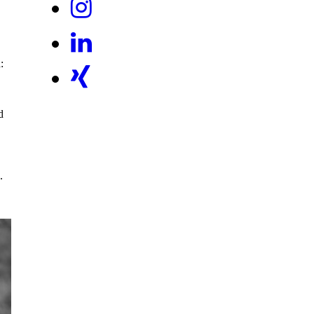
:
d
.