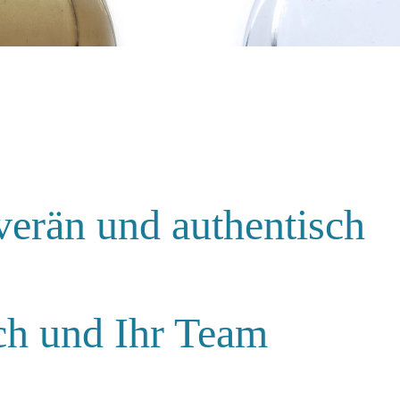
ja Wollny - Coachinglö
g und Teamentwicklung im Rhe
verän und authentisch
ich und Ihr Team