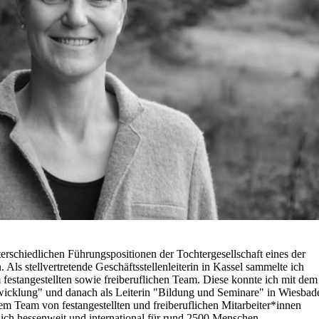
nterschiedlichen Führungspositionen der Tochtergesellschaft eines der
 Als stellvertretende Geschäftsstellenleiterin in Kassel sammelte ich
festangestellten sowie freiberuflichen Team. Diese konnte ich mit dem
icklung" und danach als Leiterin "Bildung und Seminare" in Wiesbad
m Team von festangestellten und freiberuflichen Mitarbeiter*innen
hrlich hessenweit und international für rund 2500 Menschen