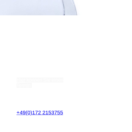
sung
in-Main-Gebiet & Online
Kontaktformular
Hier
können Sie einen
Termin
für ein Erstgespräch
mit mir vereinbaren.
Mobil:
+49(0)172 2153755
WhatsApp: